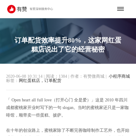
订单配货效率提升80%，这家网红蛋
糕店说出了它的经营秘密
2020-06-08 10:31:14
|
阅读：1384
|
作者：有赞微商城
|
小程序商城
标签：
网红蛋糕店，订单配货
「 Open heart all full love（打开心门 全是爱）」这是 2010 年四川
成都蜜桃家开业时写下的一句 slogan。当时的蜜桃家还只是一家咖
啡馆，顺带卖一些蛋糕、披萨。
在十年的创业路上，蜜桃家除了不断完善咖啡制作工艺外，也开始