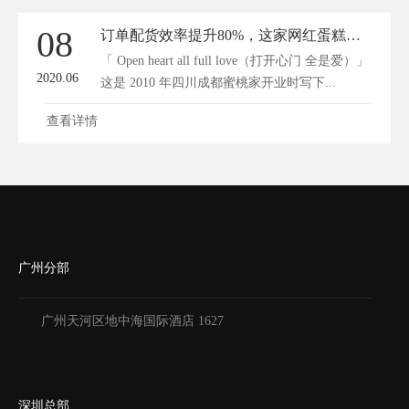
08
订单配货效率提升80%，这家网红蛋糕店说出了它的经营秘密
「 Open heart all full love（打开心门 全是爱）」
2020.06
这是 2010 年四川成都蜜桃家开业时写下...
查看详情
广州分部
广州天河区地中海国际酒店 1627
深圳总部