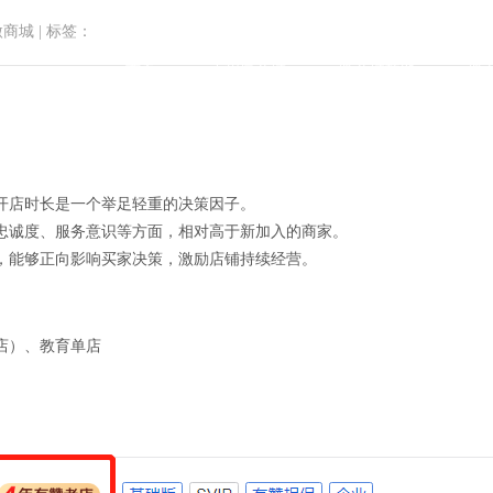
微商城
|
标签：
首页
小程序商城
微商城功能
微
开店时长是一个举足轻重的决策因子。
忠诚度、服务意识等方面，相对高于新加入的商家。
，能够正向影响买家决策，激励店铺持续经营。
有赞老店标签
店）、教育单店