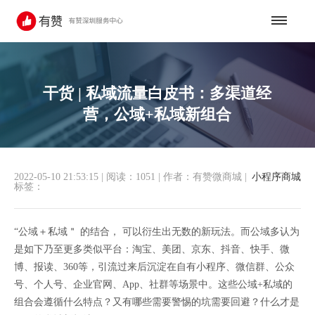
干货 | 私域流量白皮书：多渠道经
营，公域+私域新组合
2022-05-10 21:53:15
|
阅读：1051
|
作者：有赞微商城
|
小程序商城
标签：
“公域＋私域＂ 的结合， 可以衍生出无数的新玩法。而公域多认为
是如下乃至更多类似平台：淘宝、美团、京东、抖音、快手、微
博、报读、360等，引流过来后沉淀在自有小程序、微信群、公众
号、个人号、企业官网、App、社群等场景中。这些公域+私域的
组合会遵循什么特点？又有哪些需要警惕的坑需要回避？什么才是