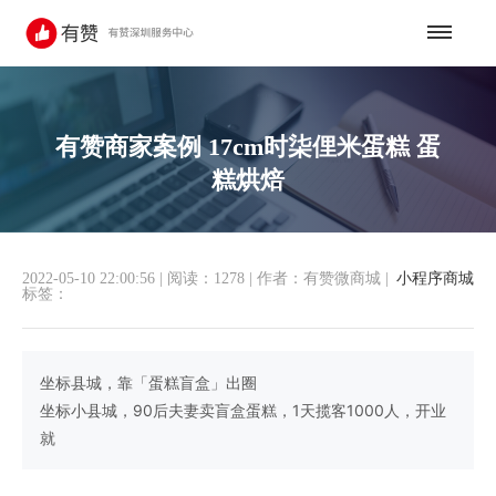
有赞商家案例 17cm时柒俚米蛋糕 蛋
糕烘焙
2022-05-10 22:00:56
|
阅读：1278
|
作者：有赞微商城
|
小程序商城
标签：
坐标县城，靠「蛋糕盲盒」出圈
坐标小县城，90后夫妻卖盲盒蛋糕，1天揽客1000人，开业
就