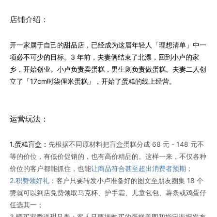
店铺介绍：
开一家属于自己的甜品店，已经成为这届年轻人「理想清单」中一
项必不可少的目标。3 年前，夫妻俩结束了北漂，回到小卢的家
乡，开始创业。小卢负责卖蛋糕，男生则负责做蛋糕。夫妻二人创
立了「17cm时柒俚米蛋糕」，开始了蛋糕的线上经营。
运营玩法：
1.蛋糕盲盒：
先根据不同原材料把盲盒蛋糕分成 68 元 - 148 元不
等的价位，有低价促销的，也有高价精品的。这样一来，不仅各种
价位的客户都能抓住，也能
让商品符合甚至超出消费者预期；
2.积赞领好礼：
客户只要转发小卢准备好的图文至朋友圈集 18 个
赞就可以到店免费领取马克杯、护手霜、儿童包包、薯条或鸡蛋仔
任选其一；
3.晒买家秀送甜品券：客人只要把购买的蛋糕美图和指定海报发布