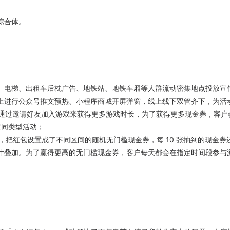
综合体。
位、电梯、出租车后枕广告、地铁站、地铁车厢等人群流动密集地点投放
上进行公众号推文预热、小程序商城开屏弹窗，线上线下双管齐下，为活
户可通过邀请好友加入游戏来获得更多游戏时长，为了获得更多现金券，客
超同类型活动；
作，把红包设置成了不同区间的随机无门槛现金券，每 10 张抽到的现金
计叠加。为了赢得更高的无门槛现金券，客户每天都会在指定时间段参与