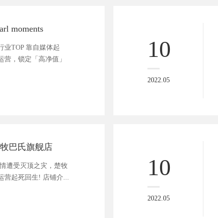
l moments
10
业TOP 靠自媒体起
运营，锁定「高净值」
2022.05
楚牧巴氏旗舰店
10
疫情遭受灭顶之灾，楚牧
起死回生! 店铺介...
2022.05