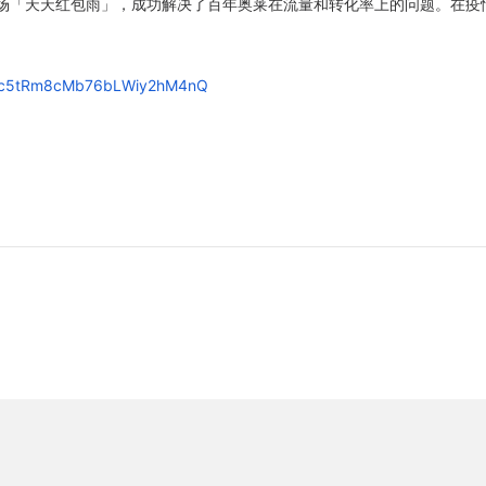
 场「天天红包雨」，成功解决了百年奥莱在流量和转化率上的问题。在疫
/s/c5tRm8cMb76bLWiy2hM4nQ