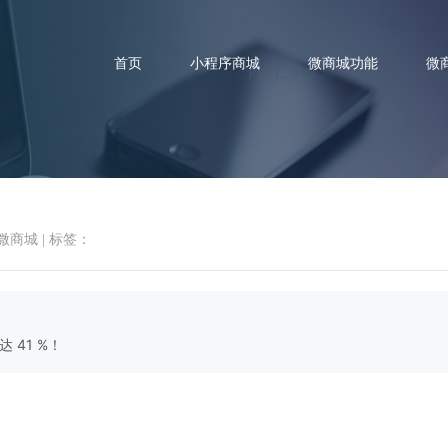
首页
小程序商城
微商城功能
微
微商城
|
标签：
家案例 百年奥莱实体奥特莱斯
 41 %！