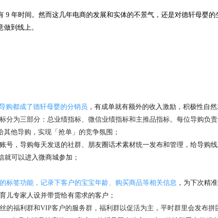
有 9 年时间。然而这几年电商的发展和实体的不景气，还是对德轩母婴
意做到线上。
导购都成了德轩母婴的分销员
，有成单就有额外的收入激励，积极性自然
标分为三部分：总业绩指标、微信业绩指标和主推品指标。每位导购负责维护
给其他导购，实现「抢单」的竞争氛围；
账号，导购每天发送的社群、朋友圈话术素材统一发布和管理，给导购线
微信就可以进入微商城参加；
的标签功能，记录下客户的宝宝年龄、购买商品等相关信息
，为下次精准
造育儿专家人设并带货给有需求的客户；
丝的福利群和VIP客户的服务群，福利群以促活为主，平时群里会发布拼