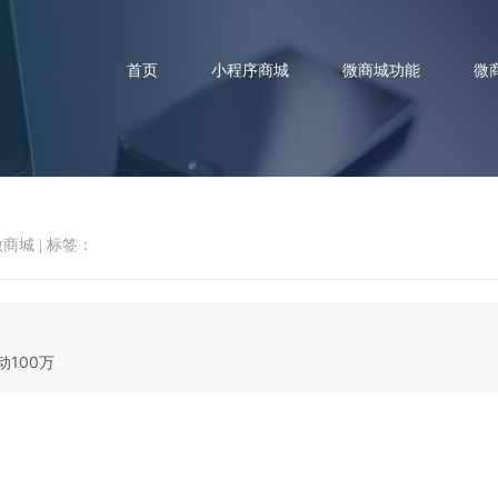
首页
小程序商城
微商城功能
微
微商城
|
标签：
赞商家案例 德轩母婴总部 小程序
100万