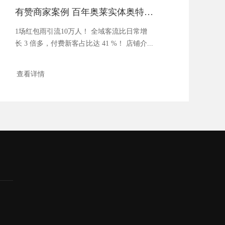
有赞商家案例 百年奥莱实体奥特莱斯线上商城
1场红包雨引流10万人！ 全域客流比日常增
长 3 倍多，付费新客占比达 41 %！ 店铺介...
查看详情