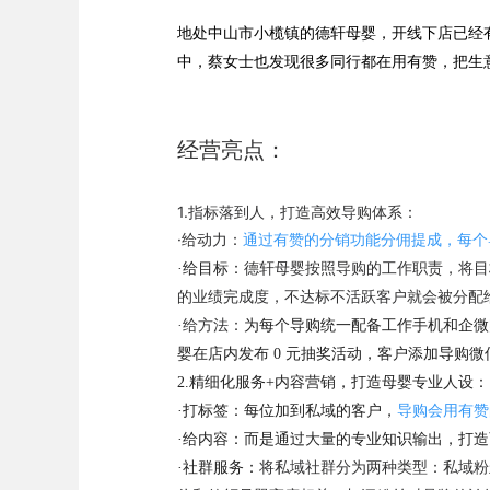
地处中山市小榄镇的德轩母婴，开线下店已经
中，蔡女士也发现很多同行都在用有赞，把生
经营亮点：
1.指标落到人，打造高效导购体系：
·给动力：
通过有赞的分销功能分佣提成，每个
·给目标：
德轩母婴按照导购的工作职责，将目
的业绩完成度，不达标不活跃客户就会被分配
·给方法：
为每个导购统一配备工作手机和企微
婴在店内发布 0 元抽奖活动，客户添加导购
2.精细化服务+内容营销，打造母婴专业人设：
·打标签：每位加到私域的客户，
导购会用有赞
·给内容：而是通过大量的专业知识输出，打
·社群服务：
将私域社群分为两种类型：私域粉