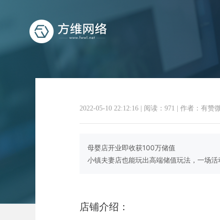
2022-05-10 22:12:16
|
阅读：971
|
作者：有赞
有
母婴店开业即收获100万储值
小镇夫妻店也能玩出高端储值玩法，一场活动
店铺介绍：