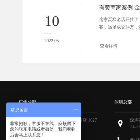
有赞商家案例 
10
这家蛋糕老店开挂了！
客，当场成交24万
店...
2022.05
查看详情
广州分部
深圳总部
请您留言
广州天河区地中海国际酒店 1627
深圳
非常抱歉，客服不在线，麻烦留下
713-
您的联系电话或者微信，我们看到
后会马上联系您！
400-