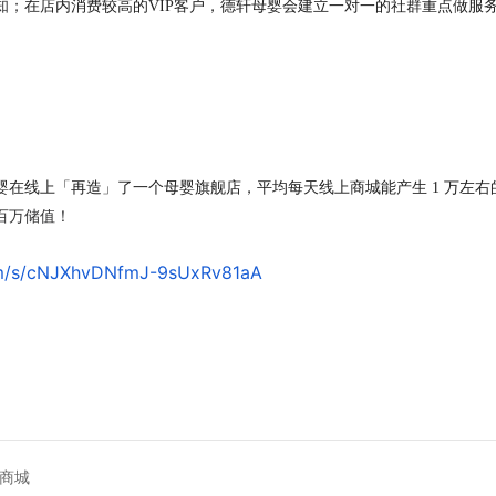
知；
在店内消费较高的VIP客户，德轩母婴会建立一对一的社群重点做服
在线上「再造」了一个母婴旗舰店，平均每天线上商城能产生 1 万左右
百万储值！
com/s/cNJXhvDNfmJ-9sUxRv81aA
序商城