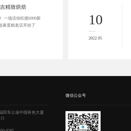
金吉精致烘焙
10
 一场活动狂揽6000新
，这家蛋糕老店开挂了
2022.05
微信公众号
福田车公庙中国有色大厦
715
800-9385