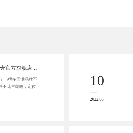
有赞商家案例 小壳官方旗舰店 小程序商城
10
行 与很多国潮品牌不
并不花里胡哨，定位十
2022.05