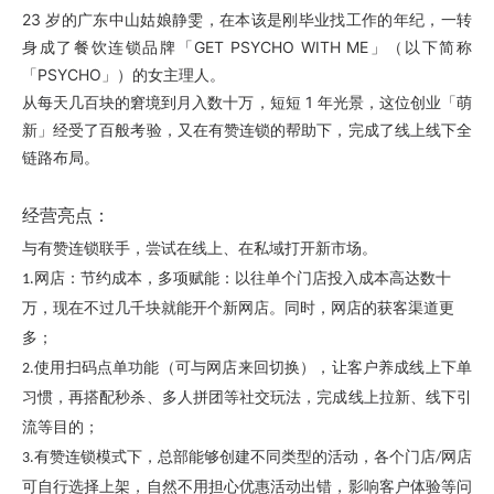
23 岁的广东中山姑娘静雯，在本该是刚毕业找工作的年纪，一转
身成了餐饮连锁品牌「GET PSYCHO WITH ME」（以下简称
「PSYCHO」）的女主理人。
从每天几百块的窘境到月入数十万，短短 1 年光景，这位创业「萌
新」经受了百般考验，又在有赞连锁的帮助下，完成了线上线下全
链路布局。
经营亮点：
与有赞连锁联手，尝试在线上、在私域打开新市场。
：
1.网店：节约成本，多项赋能
以往单个门店投入成本高达数十
新
万，现在不过几千块就能开个
网店。同时，网店的获客渠道更
多；
2.使用扫码点单功能（可与网店来回切换），让客户养成线上下单
习惯，再搭配秒杀、多人拼团等社交玩法，完成线上拉新、线下引
流等目的；
3.有赞连锁模式下，总部能够创建不同类型的活动，各个门店/网店
可自行选择上架，自然不用担心优惠活动出错，影响客户体验等问