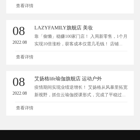
查看详情
08
LAZYFAMILY旗舰店 美妆
靠「偷懒」稳赚100家门店！ 入局新零售，1个月
2022.08
实现10倍涨粉，获客成本仅需几毛钱！ 店铺...
查看详情
08
艾扬格life瑜伽旗舰店 运动户外
疫情期间实现业绩逆增长！ 艾扬格从风暴里拓宽
2022.08
新视野，抓住云瑜伽授课形式，完成了平稳过...
查看详情