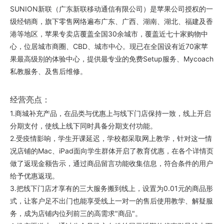
SUNION新联（广东新联移动通信有限公司）是苹果公司授权的一
级经销商，旗下零售网络遍布广东、广西、湖南、湖北、福建及香
港等地区，苹果专卖店覆盖全国30余城市，覆盖近七十家购物中
心，位居城市商圈、CBD、城市中心。现已在全国设有近70家苹
果最高级别的体验中心，提供最专业的免费Setup服务、Mycoach
私教服务、及售后维修。
经营亮点：
1.商城补充产品，在品类与优惠上与线下门店保持一致，线上开启
分期支付，使线上线下同时具备分期支付功能。
2.受疫情影响，学生开课延迟，学校都采取网上教学，针对这一情
况店铺的Mac、iPad面向学生群体开启了教育优惠，在各个详情页
做了返现金额告示，通过商品留言功能收集信息，符合条件的用户
给予优惠返现。
3.把线下门店才享有的三大服务搬到线上，设置为0.01元的商品形
式，让客户足不出门也能享受线上一对一的售后使用教学、解疑服
务，成为店铺内位列前三的高需求"商品"。