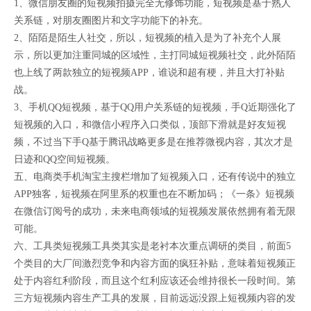
1、微信朋友圈的短视频拍摄完全无修饰功能，短视频是基于熟人
关系链，对朋友圈图片和文字功能下的补充。
2、陌陌是陌生人社交，所以，短视频的植入是为了补充个人展
示，所以更加注重同城的区域性，主打同城短视频社交，此外陌陌
也上线了两款独立的短视频APP，谁说和超有梗，并且大打补贴
战。
3、手机QQ短视频，基于QQ用户关系链的短视频，手Q近期强化了
短视频的入口，和微信小程序入口类似，顶部下滑就是好友短视
频，不过当下手Q基于腾讯战略更多是在推荐微视内容，其次才是
日迹和QQ空间短视频。
五、电商类手机淘宝主搜栏增加了短视频入口，还有传说中的独立
APP独客，短视频在阿里系的权重也在不断加码；《一条》短视频
在微信订阅号的成功，未来电商领域的短视频发展依然拥有着无限
可能。
六、工具类短视频工具类其实是老衬本次重点调研的类目，前面5
个类目的大厂间激烈竞争和内容方面的疯狂补贴，意味着短视频正
处于内容红利阶段，而且这个红利应该还会维持很长一段时间。第
三方短视频内容生产工具的发展，目前远远没跟上短视频内容的发