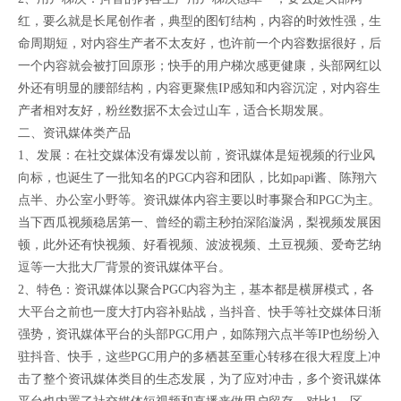
红，要么就是长尾创作者，典型的图钉结构，内容的时效性强，生
命周期短，对内容生产者不太友好，也许前一个内容数据很好，后
一个内容就会被打回原形；快手的用户梯次感更健康，头部网红以
外还有明显的腰部结构，内容更聚焦IP感知和内容沉淀，对内容生
产者相对友好，粉丝数据不太会过山车，适合长期发展。
二、资讯媒体类产品
1、发展：在社交媒体没有爆发以前，资讯媒体是短视频的行业风
向标，也诞生了一批知名的PGC内容和团队，比如papi酱、陈翔六
点半、办公室小野等。资讯媒体内容主要以时事聚合和PGC为主。
当下西瓜视频稳居第一、曾经的霸主秒拍深陷漩涡，梨视频发展困
顿，此外还有快视频、好看视频、波波视频、土豆视频、爱奇艺纳
逗等一大批大厂背景的资讯媒体平台。
2、特色：资讯媒体以聚合PGC内容为主，基本都是横屏模式，各
大平台之前也一度大打内容补贴战，当抖音、快手等社交媒体日渐
强势，资讯媒体平台的头部PGC用户，如陈翔六点半等IP也纷纷入
驻抖音、快手，这些PGC用户的多栖甚至重心转移在很大程度上冲
击了整个资讯媒体类目的生态发展，为了应对冲击，多个资讯媒体