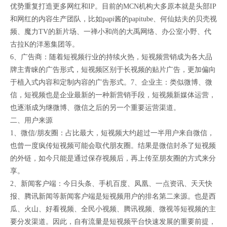
优势重复打造更多网红和IP。目前的MCN机构大多原本就是头部IP
和网红的内容生产团队，比如papi酱的papitube、何仙姑夫的贝壳视
频、魔力TV的新片场、一禅小和尚的大禹网络、办公室小野、代
古拉K的洋葱集团等。
6、广告商：随着短视频行业的持续火热，短视频营销成为各大品
牌主青睐的广告形式，短视频区别于长视频的贴片广告，更加偏向
于植入式内容和定制内容的广告形式。7、企业主：类似微博、微
信，短视频也是企业最新的一种新营销手段，短视频新媒体运营，
也逐渐成为继微博、微信之后的另一个重要运营渠道。
二、用户来源
1、微信/朋友圈：占比最大，短视频大约超过一半用户来自微信，
也曾一度疯传短视频可能会取代朋友圈。结果是微信封杀了短视频
的外链，如今只能是通过保存视频后，再上传至朋友圈的方式来分
享。
2、新闻客户端：今日头条、手机百度、凤凰、一点资讯、天天快
报、腾讯新闻等新闻客户端是短视频用户的排名第二来源。也是西
瓜、火山、好看视频、全民小视频、腾讯视频、微视等短视频的主
要分发渠道。因此，自有流量是短视频平台快速发展的重要前提，