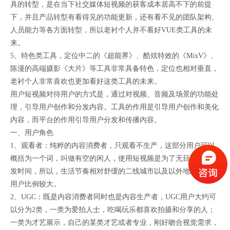
具的转型，是在当下社交媒体短视频的获客成本居高不下的前提
下，并且产品转型有看得见的功能更新，还有看不见的团队架构、
人员能力等各方面转型，所以老衬个人并不看好VUE类工具的未
来。
5、特色类工具，定位中二的《超能界》、酷炫特效的《MixV》、
陈漫的高端摄影《大片》等工具非常具备特色，定位也相对垂直，
老衬个人非常喜欢也更加看好这类工具的未来。
用户短视频对待用户的方式是，通过对视频、音频及场景的功能处
理，引导用户创作和分发内容。工具的作用是引导用户创作和美化
内容，而平台的作用引导用户分发和传播内容。
一、用户角色
1、观看者：纯粹的内容消费者，只观看不生产，这部分用户可以
概括为一个词，叫做有空的闲人，使用短视频是为了无目的性的打
发时间，所以，生活节奏相对舒缓的二线城市以及以外地区的年轻
用户比例较大。
2、UGC：既是内容消费者同时也是内容生产者，UGC用户大约可
以分为2类，一类为爱拍人士，吃喝玩乐都喜欢拍摄和分享的人；
一类为才艺展示，自己的某类才艺或者专业，刚好吻合视觉需求，