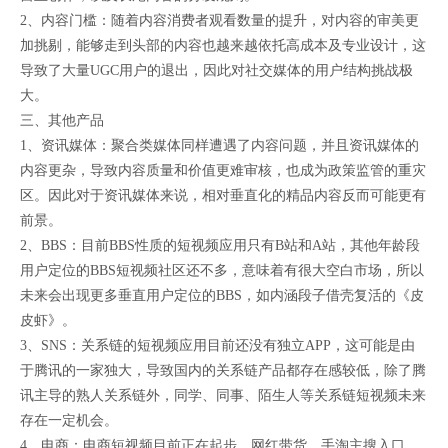
2、内容门槛：随着内容消费者观看数量的提升，对内容的审美更
加挑剔，能够走到头部的内容也越来越依托高成本及专业设计，这
导致了大量UGC用户的退出，因此对社交媒体的用户结构挑战极
大。
三、其他产品
1、资讯媒体：聚合类媒体同样遭遇了内容问题，并且资讯媒体的
内容更杂，导致内容质量和价值更难审核，也成为政策监管的重灾
区。因此对于资讯媒体来说，相对垂直化的精品内容反而可能更有
前景。
2、BBS：目前BBS性质的短视频应用只有B站和A站，其他年龄段
用户定位的BBS短视频社区还不多，意味着有很大空白市场，所以
未来会出现更多垂直用户定位的BBS，如内涵段子借壳复活的《皮
皮虾》。
3、SNS：关系链的短视频应用目前还没有独立APP，这可能是由
于腾讯的一家独大，导致国内的关系链产品都存在感较低，除了腾
讯主导的熟人关系链外，同学、同事、陌生人等关系链短视频未来
存在一定机会。
4、电商：电商短视频目前正在起步，网红带货、手淘主搜入口、