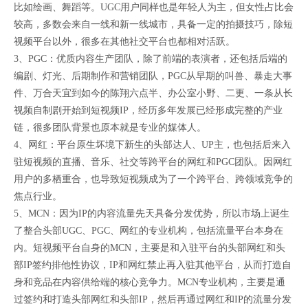
比如绘画、舞蹈等。UGC用户同样也是年轻人为主，但女性占比会
较高，多数会来自一线和新一线城市，具备一定的拍摄技巧，除短
视频平台以外，很多在其他社交平台也都相对活跃。
3、PGC：优质内容生产团队，除了前端的表演者，还包括后端的
编剧、灯光、后期制作和营销团队，PGC从早期的叫兽、暴走大事
件、万合天宜到如今的陈翔六点半、办公室小野、二更、一条从长
视频自制剧开始到短视频IP，经历多年发展已经形成完整的产业
链，很多团队背景也原本就是专业的媒体人。
4、网红：平台原生坏境下新生的头部达人、UP主，也包括后来入
驻短视频的直播、音乐、社交等跨平台的网红和PGC团队。因网红
用户的多栖重合，也导致短视频成为了一个跨平台、跨领域竞争的
焦点行业。
5、MCN：因为IP的内容流量先天具备分发优势，所以市场上诞生
了整合头部UGC、PGC、网红的专业机构，包括流量平台本身在
内。短视频平台自身的MCN，主要是和入驻平台的头部网红和头
部IP签约排他性协议，IP和网红禁止再入驻其他平台，从而打造自
身和竞品在内容供给端的核心竞争力。MCN专业机构，主要是通
过签约和打造头部网红和头部IP，然后再通过网红和IP的流量分发