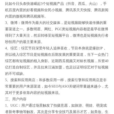
比如今日头条快速崛起3个短视频产品（抖音、西瓜、火山），手
机百度内置的好看视频和全民小视频、腾讯系天天快报、腾讯新闻
内置的微视和腾讯视频等。
3、微博：微博作为最大的社交媒体，是短视频能够快速传播的重
要渠道之一。多数明星、网红、PGC类短视频内容都是最早在微博
得到了大量关注，然后转移至短视频平台，微博也是短视频先行者
秒拍用户的最主要来源。
4、综艺：综艺节目深受年轻人追捧喜欢，节目本身就是爆款IP，
所以植入综艺节目是短视频在后期发展的重要渠道，当下一众热门
综艺都有短视频的植入身影。近期西瓜视频又对标长视频，斥资40
亿打造自制综艺，并且拉来汪涵加盟，也足以证明综艺对于短视频
的不可或缺。
5、搜索和应用商店：和多数应用一样，搜索引擎和应用商店是非
常重要的用户来源渠道，如今SEO与ASO关键词带量越来越小，尤
其对于更多依靠内容的短视频来说。
三、用户内容
1、UGC：用户通过场景触发了拍摄意愿，如旅游、萌娃、萌宠或
者新奇事物等触发。其次是分享专业技巧及展示才艺，如美妆、生