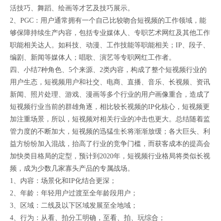
活技巧、舞蹈、绘画等才艺及技巧展示。
2、PGC：用户通常拥有一个自己比较吻合短视频的工作领域，能
够保障持续生产内容，包括专业媒体人、专职艺术网红及其他工作
职能相关达人。如科技、动漫、工作技能等职能相关；IP、段子、
编剧、新闻等媒体人；唱歌、演艺等专职网红工作者。
四、小结7种角色、5个来源、2类内容，构成了整个短视频行业的
用户生态，短视频用户和社交、电商、直播、音乐、长视频、资讯
新闻、照片处理、游戏、漫画等多个行业的用户画像重合，造成了
短视频行业当前的群雄角逐，相比较长视频的IP化核心，短视频更
加注重场景，所以，短视频对相关行业的冲击也更大。总结随着监
管力度的不断加大，短视频的迅猛生长将渐渐放缓；各大巨头、利
益方纷纷加入混战，抬高了行业的竞争门槛，而获客成本的提高会
加快类目格局的定型，预计到2020年，短视频行业格局将类似长视
频，成为少数几家寡头产品的专属战场。
1、内容：场景化和IP化结合更深；
2、年龄：年轻用户过渡至全年龄段用户；
3、区域：二线及以下区域发展至全地域；
4、行为：从看、拍分工明确，至看、拍、玩综合；