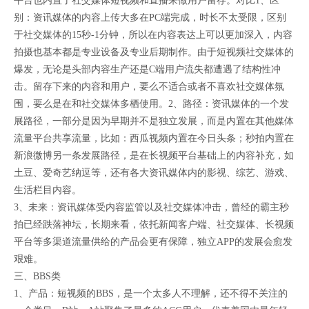
平台也内置了社交媒体短视频和直播来做用户留存。对比1、区
别：资讯媒体的内容上传大多在PC端完成，时长不太受限，区别
于社交媒体的15秒-1分钟，所以在内容表达上可以更加深入，内容
拍摄也基本都是专业设备及专业后期制作。由于短视频社交媒体的
爆发，无论是头部内容生产还是C端用户流失都遭遇了结构性冲
击。留存下来的内容和用户，要么不适合或者不喜欢社交媒体氛
围，要么是在和社交媒体多栖使用。2、路径：资讯媒体的一个发
展路径，一部分是因为早期并不是独立发展，而是内置在其他媒体
流量平台共享流量，比如：西瓜视频内置在今日头条；秒拍内置在
新浪微博另一条发展路径，是在长视频平台基础上的内容补充，如
土豆、爱奇艺纳逗等，还有各大资讯媒体内的影视、综艺、游戏、
生活栏目内容。
3、未来：资讯媒体受内容监管以及社交媒体冲击，曾经的霸主秒
拍已经跌落神坛，长期来看，依托新闻客户端、社交媒体、长视频
平台等多渠道流量供给的产品会更有保障，独立APP的发展会愈发
艰难。
三、BBS类
1、产品：短视频的BBS，是一个太多人不理解，还不得不关注的