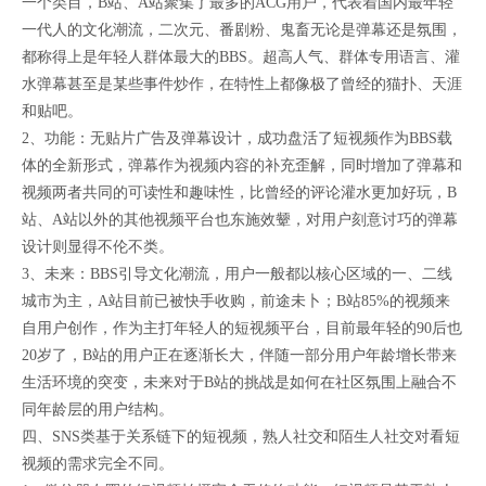
一个类目，B站、A站聚集了最多的ACG用户，代表着国内最年轻
一代人的文化潮流，二次元、番剧粉、鬼畜无论是弹幕还是氛围，
都称得上是年轻人群体最大的BBS。超高人气、群体专用语言、灌
水弹幕甚至是某些事件炒作，在特性上都像极了曾经的猫扑、天涯
和贴吧。
2、功能：无贴片广告及弹幕设计，成功盘活了短视频作为BBS载
体的全新形式，弹幕作为视频内容的补充歪解，同时增加了弹幕和
视频两者共同的可读性和趣味性，比曾经的评论灌水更加好玩，B
站、A站以外的其他视频平台也东施效颦，对用户刻意讨巧的弹幕
设计则显得不伦不类。
3、未来：BBS引导文化潮流，用户一般都以核心区域的一、二线
城市为主，A站目前已被快手收购，前途未卜；B站85%的视频来
自用户创作，作为主打年轻人的短视频平台，目前最年轻的90后也
20岁了，B站的用户正在逐渐长大，伴随一部分用户年龄增长带来
生活环境的突变，未来对于B站的挑战是如何在社区氛围上融合不
同年龄层的用户结构。
四、SNS类基于关系链下的短视频，熟人社交和陌生人社交对看短
视频的需求完全不同。