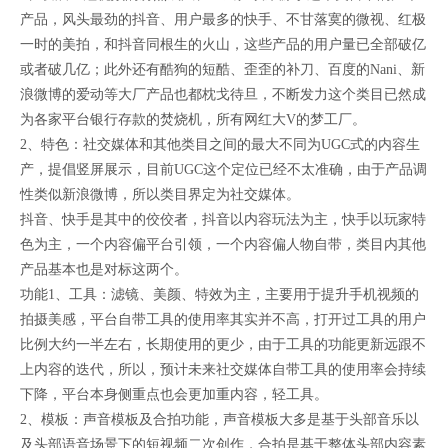
产品，风头最劲的抖音、用户最多的快手、不甘落寞的微视、红极
一时的美拍，和抖音同根生的火山，这些产品的用户量已全部破亿
或者破几亿；此外还有酷狗的短酷、歪歪的补刀、百度的Nani、新
浪微博的爱动等大厂产品也都枕戈待旦，不断发力这个类目已然成
为各家平台银行存款的焚烧机，所有网红大V的梦工厂。
2、特色：社交媒体和其他类目之间的最大不同为UGC式的内容生
产，提倡竖屏展示，目前UGC这个定位已经不太准确，由于产品调
性类似新浪微博，所以类目界定为社交媒体。
抖音、快手是其中的佼佼者，抖音以内容玩法为主，快手以玩家特
色为主，一个内容偏平台引领，一个内容偏人物自带，类目内其他
产品基本也是对标这两个。
功能1、工具：滤镜、美颜、特效为主，主要用于提升手机视频的
拍摄美感，平台自带工具的使用率其实并不高，打开过工具的用户
比例大约一半左右，长期使用的更少，由于工具的功能更新远跟不
上内容的迭代，所以，预计未来社交媒体自带工具的使用率会持续
下降，平台本身侧重点也会更加重内容，轻工具。
2、模板：声音模板及合拍功能，声音模板大多是基于头部音乐以
及头部语音场景下的短视频二次创作，合拍是基于整体头部内容素