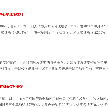
榜单，抖音极速版在列
增长 1.23% ，日人均使用时长环比增长3.31%。在2019年10月MAU超
速版（ 69.84% ）、快手极速版（ 49.67% ）、米读极速版（ 22.10
集团的要约收购，正面临国家发改委的特别审查。此次接受发改委特别审查
东。资料显示，牛奶公司是亚洲一家零售集团及香港牛奶产品生产商，掌握着 7
品有机会签约开发
宙新星计划」，面向所有国产原创动画的创作者（包括在校学生，独立动画
及三个单项奖共7部作品，并给予金奖 20 万元，银奖各 5 万元，铜奖各