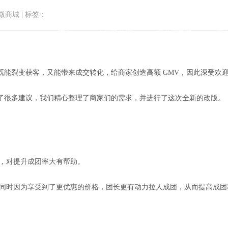
微商城
|
标签：
首页
小程序商城
微商城功能
微
既能裂变获客，又能带来成交转化，给商家创造高额 GMV，因此深受欢
了很多建议，我们精心整理了商家们的需求，并进行了这次全新的改版。
品 | 阶梯拼团支持零售/微商城
级，对提升成团率大有帮助。
，同时因为享受到了更优惠的价格，团长更有动力拉人成团，从而提高成团