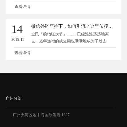
查看详情
14
微信外链严控下，如何引流？这里传授你一个运营高招
全民「购物狂欢节」11.11 已经浩浩荡荡地离
2019.11
去，逐年递增的成交额也渐渐地成为了过去
式。...
查看详情
广州分部
广州天河区地中海国际酒店 1627