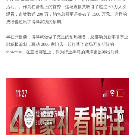
活动」。作为在爱逛上的首秀，这场直播共吸引了超过 60 万人次
观看，点赞数近 200 万，销售总额更是突破了 1500 万元。这样的
成绩也超出了博洋家纺的预期。
早在开播前，博洋就做做了充足的预热准备，总部动员新零售事业
部积极筹划，联动 2000 家门店一起打造了这场万众期待的
showcase。在直播赛道上，作为行业黑马的博洋更是冲出前锋。