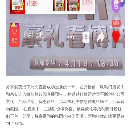
分享裂变成了此次直播成功重要的一环。在开播前，联动门店员工
和亲友进入微信群订阅直播预告，并通过社群运营官不断地把公司
文化、产品理念、优惠价格、活动福利等信息传递给粉丝，活跃购
物氛围。 在直播中，主播以惊爆价格、抽奖豪礼等活动吸引粉丝
们下单、分享，将直播间的氛围推向了高潮，新增粉丝占比更是达
到了 68%。