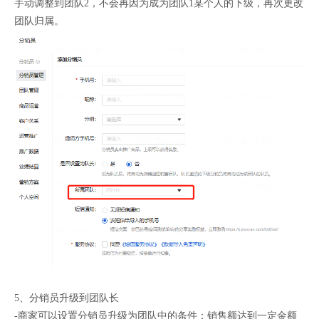
手动调整到团队2，不会再因为成为团队1某个人的下级，再次更改
团队归属。
5、分销员升级到团队长
-商家可以设置分销员升级为团队中的条件：销售额达到一定金额