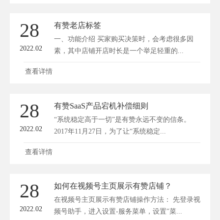
28
有赞老店标签
一、功能介绍 买家购买决策时，会考虑很多因
2022.02
素，其中店铺开店时长是一个举足轻重的...
查看详情
28
有赞SaaS产品宕机补偿细则
“系统稳定高于一切”是有赞永远不变的信条。
2022.02
2017年11月27日，为了让“系统稳定...
查看详情
28
如何在视频号主页展示有赞店铺？
在视频号主页展示有赞店铺操作方法： 先登录视
2022.02
频号助手，进入设置-服务菜单，设置"菜...