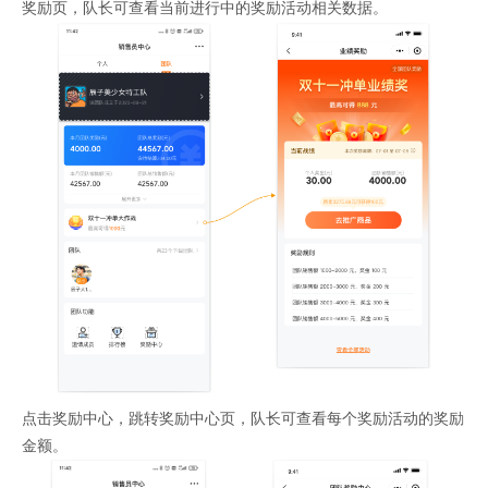
奖励页，队长可查看当前进行中的奖励活动相关数据。
点击奖励中心，跳转奖励中心页，队长可查看每个奖励活动的奖励
金额。