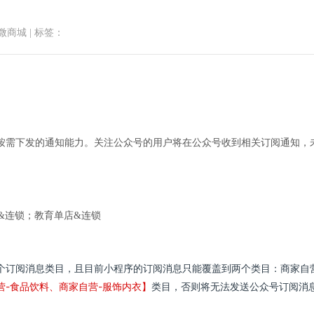
微商城
|
标签：
首页
小程序商城
微商城功能
微
按需下发的通知能力。关注公众号的用户将在公众号收到相关订阅通知，
公众号订阅消息商家操作手册
&连锁；教育单店&连锁
个订阅消息类目，且目前小程序的订阅消息只能覆盖到两个类目：商家自营
营-食品饮料、商家自营-服饰内衣】
类目，否则将无法发送公众号订阅消