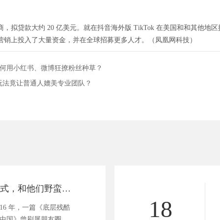
大约 20 亿美元。就在抖音海外版 TikTok 在美国和和其他地区挑战 Fac
营销上投入了大量资金，并在全球招募更多人才。（凤凰网科技）
，如何用小红书、微博狂撩粉丝种草？
，这玩法竟让普通人媲美专业团队？
11 种直播电商模式，和他们野蛮增长背后的人性洞察
18
016 年，一篇《底层残酷
的中国》曾刷屏朋友圈，