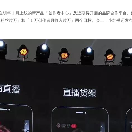
括将在明年 1 月上线的新产品「创作者中心」及近期将开启的品牌合作平
者粉丝过万」和「 1 万创作者月收入过万」两个目标。会上，小红书还发布